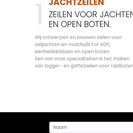
JACHTZEILEN
ZEILEN VOOR JACHTE
EN OPEN BOTEN.
Wij ontwerpen en bouwen zeilen voor
zeiljachten en multihulls tot 40ft,
eenheidsklassen en open boten.
Een van onze specialiteiten is het maken
van logger- en gaffelzeilen voor raidbote