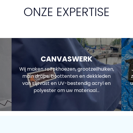
ONZE EXPERTISE
CANVASWERK
Wij maken rolfokhoezen, grootzeilhuiken,
main drops, boottenten en dekkleden
van slijtvast en UV-bestendig acryl en
u
polyester om uw materiaal...