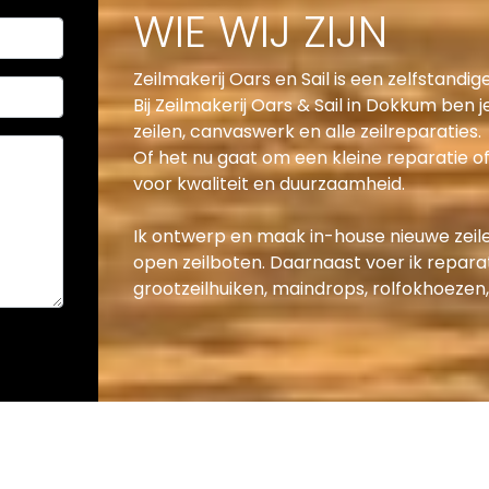
WIE WIJ ZIJN
Zeilmakerij Oars en Sail is een zelfstandig
Bij Zeilmakerij Oars & Sail in Dokkum ben 
zeilen, canvaswerk en alle zeilreparaties.
Of het nu gaat om een kleine reparatie of 
voor kwaliteit en duurzaamheid.
Ik ontwerp en maak in-house nieuwe zeile
open zeilboten. Daarnaast voer ik repara
grootzeilhuiken, maindrops, rolfokhoeze