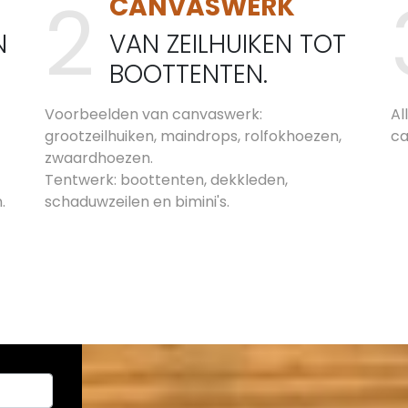
CANVASWERK
N
VAN ZEILHUIKEN TOT
BOOTTENTEN.
Voorbeelden van canvaswerk:
Al
grootzeilhuiken, maindrops, rolfokhoezen,
ca
zwaardhoezen.
Tentwerk: boottenten, dekkleden,
n.
schaduwzeilen en bimini's.