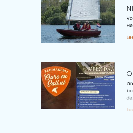
N
Vo
He
Le
O
Zi
bo
de.
Le